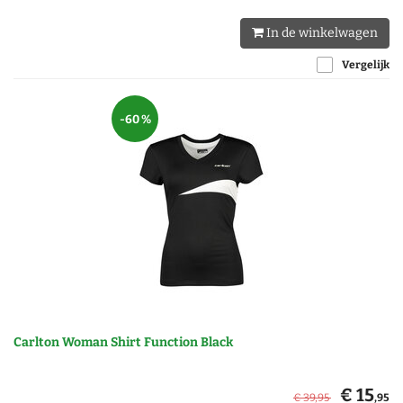
In de winkelwagen
Vergelijk
-60 %
Carlton Woman Shirt Function Black
€ 15
€ 39
,95
,95