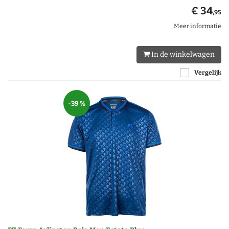
€ 34
,95
Meer informatie
In de winkelwagen
Vergelijk
-39 %