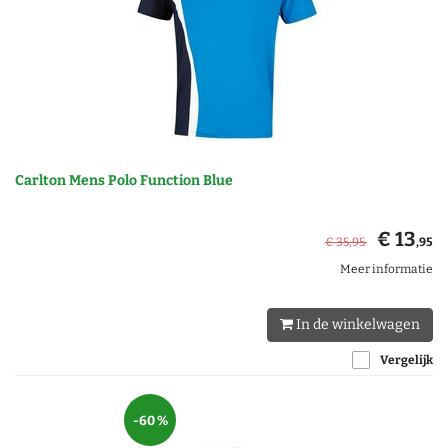
Carlton Mens Polo Function Blue
€ 13
€ 35
,95
,95
Meer informatie
In de winkelwagen
Vergelijk
-60 %