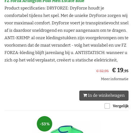
FZ Forza Arlington Polo Men Estate Blue
Product specificaties: DRYFORZE: DryForze houdt je
comfortabel tijdens het spel. Met de unieke DryForze zorgen wij
voor maximaal comfort. DryForze voert je transpiratievocht snel
af is daardoor sneldrogend en super aangenaam om te dragen.
ANTI-KRIMP: al onze kledingstukken zijn voorgekrompen om te
voorkomen dat de maat verandert - volg het waslabel en uw FZ
FORZA-kleding blijft jarenlang bij u. ANTISTATISCH: wanneer u
zich op het veld verplaatst, creëert u statische elektriciteit,
€ 19
€ 32
,95
,95
Meer informatie
In de winkelwagen
Vergelijk
-53 %