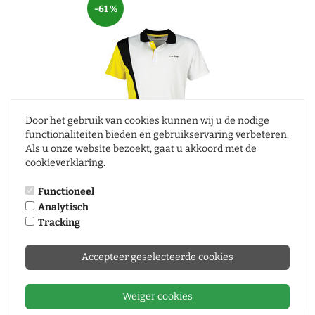
-61 %
Door het gebruik van cookies kunnen wij u de nodige
functionaliteiten bieden en gebruikservaring verbeteren.
Als u onze website bezoekt, gaat u akkoord met de
cookieverklaring.
Carlton Mens Polo Function White Black Yellow
Functioneel
Analytisch
€ 13
Tracking
€ 35
,95
,95
Meer informatie
Accepteer geselecteerde cookies
In de winkelwagen
Weiger cookies
Vergelijk