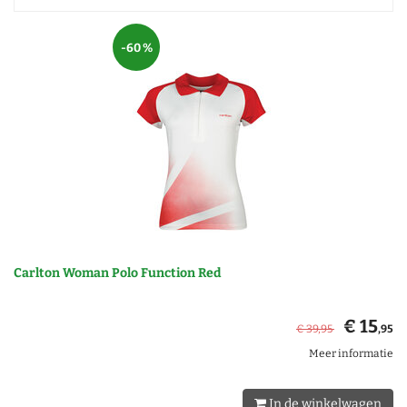
-60 %
Carlton Woman Polo Function Red
€ 15
€ 39
,95
,95
Meer informatie
In de winkelwagen