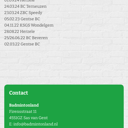
01.09.24 Herzele
24.03.24 BC Terneuzen
23.03.24 ZBC Speedy
05.02.23 Gentse BC
04.11.22 KSGS Wondelgem
28.08.22 Herzele
25/26.06.22 BC Beveren
02.03.22 Gentse BC
Contact
Badmintonland
Firensstraat 11
4551GZ Sas van Gent
E: info@badmintonland.nl