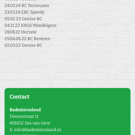
24.03.24 BC Terneuzen
23.03.24 ZBC Speedy
05.02.23 Gentse BC
04.11.22 KSGS Wondelgem
28.08.22 Herzele
25/26.06.22 BC Beveren
02.03.22 Gentse BC
Contact
Badmintonland
Firensstraat 11
4551GZ Sas van Gent
E: info@badmintonland.nl