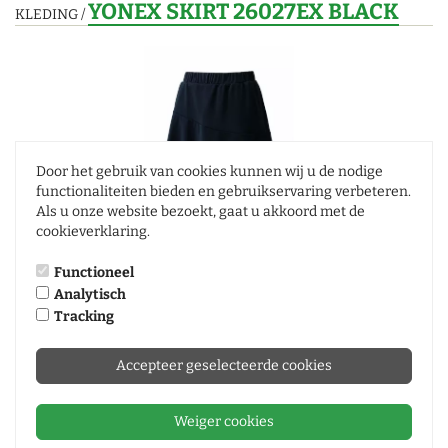
YONEX SKIRT 26027EX BLACK
KLEDING
/
Door het gebruik van cookies kunnen wij u de nodige
functionaliteiten bieden en gebruikservaring verbeteren.
Als u onze website bezoekt, gaat u akkoord met de
cookieverklaring.
YONEX SKIRT 26027EX BLACK
Functioneel
Analytisch
0
Review |
Review toevoegen
Tracking
Yonex 26027EX Dames Tournament Skirt is een zeer ademende
skirt. Bijna de hele onderste helft van de rok is zeer ademend.
Accepteer geselecteerde cookies
Artikelnummer
9135106
Standaard levertijd
2 - 4 Dagen
Weiger cookies